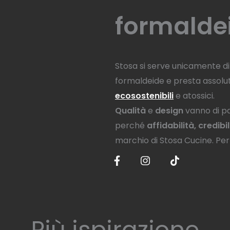
formalde
Stosa si serve unicamente d
formaldeide e presta assoluta
ecosostenibili
e atossici.
Qualità
e
design
vanno di pa
perché
affidabilità, credib
marchio di Stosa Cucine. Per s
Più ispirazione