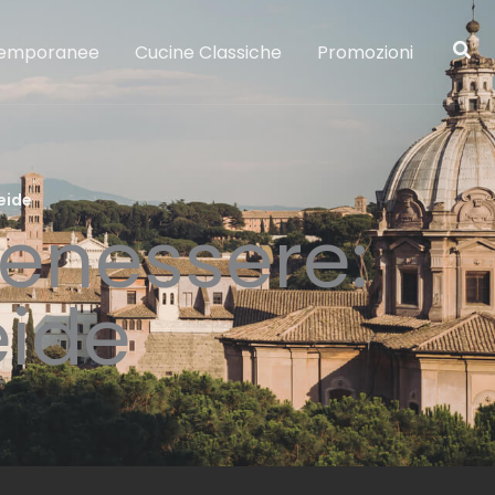
temporanee
Cucine Classiche
Promozioni
eide
benessere:
eide