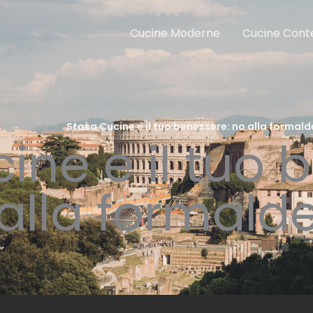
Cucine Moderne
Cucine Con
me
Blog
Stosa Cucine e il tuo benessere: no alla formald
ine e il tuo 
alla formald