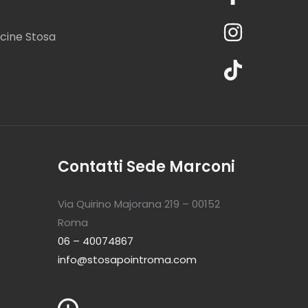
cine Stosa
Contatti Sede Marconi
Via Quirino Majorana 219 – 00152
Roma
06 – 40074867
info@stosapointroma.com