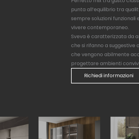
Perfetto mix tra gusto class
punta all’equilibrio tra qual
sempre soluzioni funzionali
vivere contemporaneo.
Sveva è caratterizzata da an
che si rifanno a suggestive 
che vengono abilmente acco
progettare ambienti convivial
Richiedi informazioni