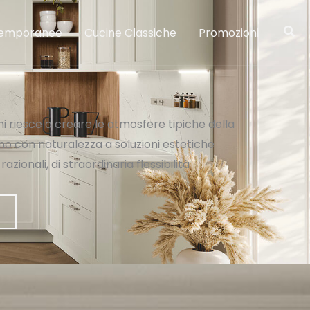
temporanee
Cucine Classiche
Promozioni
mi riesce a creare le atmosfere tipiche della
no con naturalezza a soluzioni estetiche
ionali, di straordinaria flessibilità