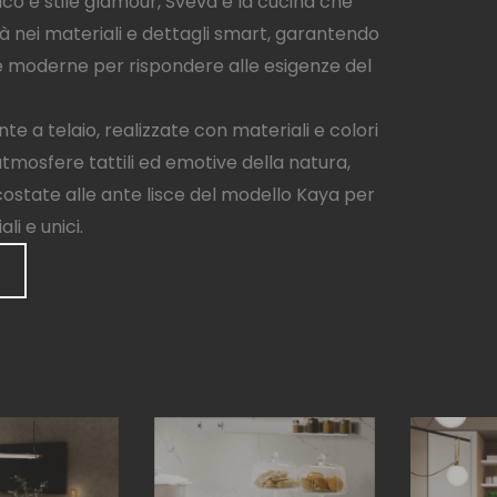
ico e stile glamour, Sveva è la cucina che
ità nei materiali e dettagli smart, garantendo
 e moderne per rispondere alle esigenze del
te a telaio, realizzate con materiali e colori
atmosfere tattili ed emotive della natura,
state alle ante lisce del modello Kaya per
i e unici.