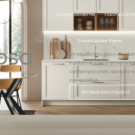
Cucine Moderne
Cucine Con
Home
Cucine moderne
Cucina Stosa Sveva
osa
Un equilibrato gioco di volu
tradizione, che si armonizza
contemporanee, semplici e raz
compositiva.
Richiedi informazioni