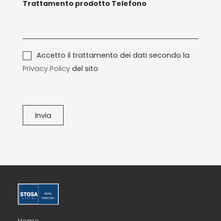
Trattamento prodotto Telefono
n
a
o
g
*
g
i
T
Accetto il trattamento dei dati secondo la
o
r
Privacy Policy
del sito
a
t
t
Invia
a
m
e
n
t
o
d
a
Home