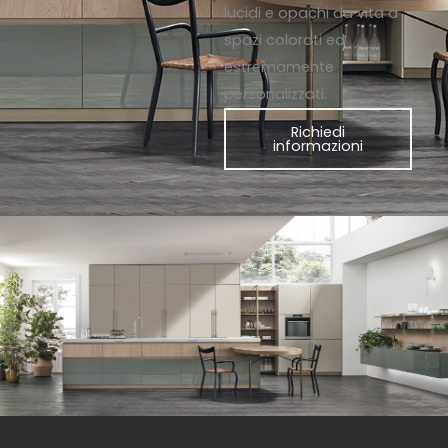
lucidi e opachi da vita a
spazi colorati ed
estremamente
personalizzati.
Richiedi
informazioni